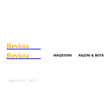
Revista
.mk
Revista
.mk
MAQEDONI
RAJONI & BOTA
Britania e Madhe armatime 
March 22, 2023
Britania e Madhe do të furnizojë Ukrain
zv/ministrja e Mbrojtjes e qeverisë brit