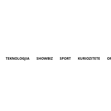
TEKNOLOGJIA
SHOWBIZ
SPORT
KURIOZITETE
O
me uranium për Ukrainën – 
ën me municione antitank me potencial të 
anike të Rishi Sunak, Baronesha Annabel G