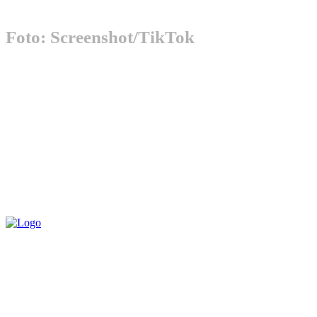
Foto: Screenshot/TikTok
Por, Jori në një prej spektakleve të
fundit teksa shihet e veshur me një
fustan të gjatë me një prerje deri te
kofshët ka patur një moment të
pakëndshme.