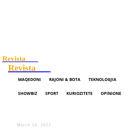
Revista
.mk
Revista
.mk
MAQEDONI
RAJONI & BOTA
TEKNOLOGJIA
SHOWBIZ
SPORT
KURIOZITETE
OPINIONE
Gërvalla: E vërteta është se me
Serbinë s’kemi marrëveshje
March 24, 2023