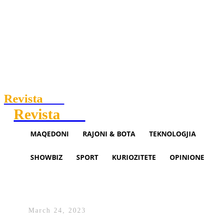
Revista
.mk
Revista
.mk
MAQEDONI
RAJONI & BOTA
TEKNOLOGJIA
SHOWBIZ
SPORT
KURIOZITETE
OPINIONE
Shënohet 25 vjetori i Epopesë së
Dukagjinit
March 24, 2023