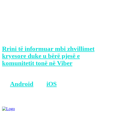
fuqishme.
Në këtë ditë ranë dëshmorë Him
Haradinaj, Gazmend e Agron
Mehmetaj.
Rrini të informuar mbi zhvillimet
kryesore duke u bërë pjesë e
komunitetit tonë në Viber
BONUS: Merreni aplikacionin tonë
në
Android
dhe
iOS