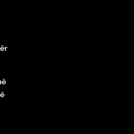
ër
në
që