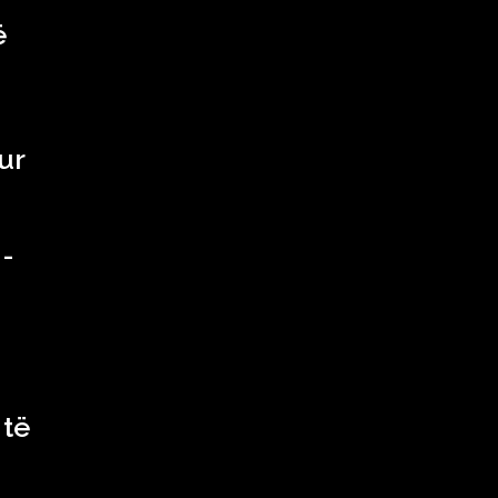
ë
ur
H-
 të