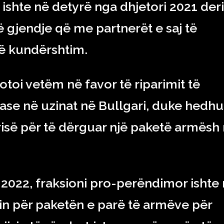
shte në detyrë nga dhjetori 2021 deri
ë gjendje që me partnerët e saj të
të kundërshtim.
toi vetëm në favor të riparimit të
nase në uzinat në Bullgari, duke hedhu
risë për të dërguar një paketë armësh
 2022, fraksioni pro-perëndimor ishte
in për paketën e parë të armëve për