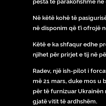
pesta të parakohshme në d
Në këtë kohë të pasigurisë
në disponim që t’i ofrojë
Këtë e ka shfaqur edhe pre
njihet për prirjet e tij në 
Radev, një ish-pilot i forc
më 21 mars, duke mos u b
për të furnizuar Ukrainën 
gjatë vitit të ardhshëm.