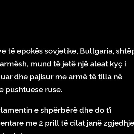
RAJONI & BOTA
TEKNOLOGJIA
SHOWBIZ
SPORT
e të epokës sovjetike, Bullgaria, shtë
 armësh, mund të jetë një aleat kyç i
nuar dhe pajisur me armë të tilla në
ve pushtuese ruse.
rlamentin e shpërbërë dhe do t’i
ntare me 2 prill të cilat janë zgjedhje