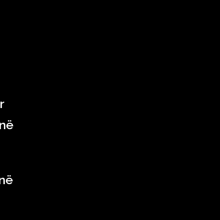
r
 në
 në