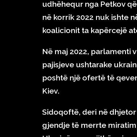
udhëhequr nga Petkov që i
në korrik 2022 nuk ishte n
koalicionit ta kapërcejë a
Në maj 2022, parlamenti vo
pajisjeve ushtarake ukrai
poshtë një ofertë të qeve
Kiev.
Sidoqoftë, deri në dhjetor
gjendje të merrte miratim