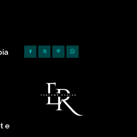
KURIOZITETE
OPINIONE
pia
t e