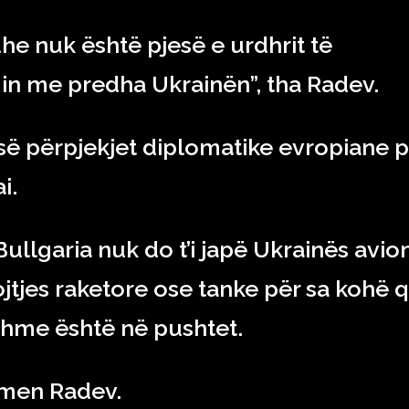
he nuk është pjesë e urdhrit të
in me predha Ukrainën”, tha Radev.
së përpjekjet diplomatike evropiane p
i.
Bullgaria nuk do t’i japë Ukrainës avio
jtjes raketore ose tanke për sa kohë 
shme është në pushtet.
Rumen Radev.