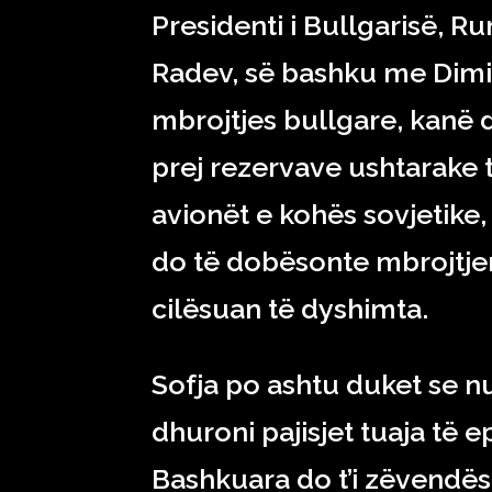
Presidenti i Bullgarisë, 
Radev, së bashku me Dimit
mbrojtjes bullgare, kanë d
prej rezervave ushtarake t
avionët e kohës sovjetike, 
do të dobësonte mbrojtjen 
cilësuan të dyshimta.
Sofja po ashtu duket se n
dhuroni pajisjet tuaja të 
Bashkuara do t’i zëvendë