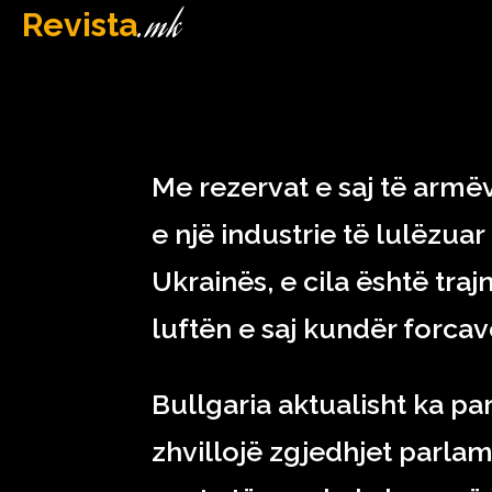
.mk
Revista
MAQEDONI
March 24, 2023
Me rezervat e saj të armëv
e një industrie të lulëzuar
Ukrainës, e cila është traj
luftën e saj kundër forca
Bullgaria aktualisht ka pa
zhvillojë zgjedhjet parlame