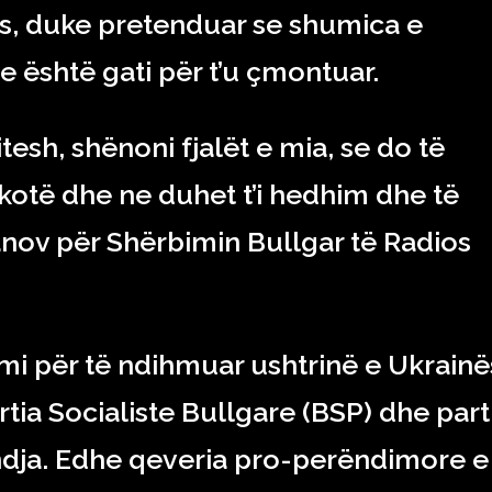
jes, duke pretenduar se shumica e
se është gati për t’u çmontuar.
tesh, shënoni fjalët e mia, se do të
 kotë dhe ne duhet t’i hedhim dhe të
anov për Shërbimin Bullgar të Radios
i për të ndihmuar ushtrinë e Ukrainë
rtia Socialiste Bullgare (BSP) dhe part
lindja. Edhe qeveria pro-perëndimore e