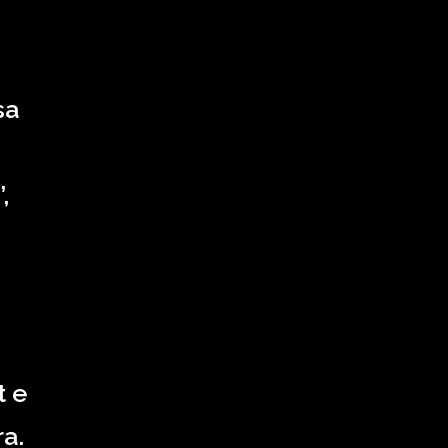
sa
,
t e
a.