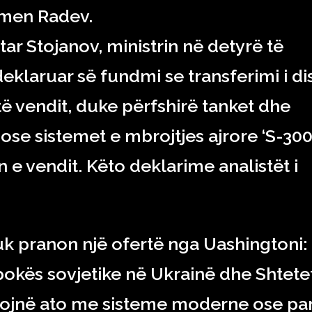
Rumen Radev.
ar Stojanov, ministrin në detyrë të
eklaruar së fundmi se transferimi i di
ë vendit, duke përfshirë tanket dhe
ose sistemet e mbrojtjes ajrore ‘S-300’
e vendit. Këto deklarime analistët i
uk pranon një ofertë nga Uashingtoni:
epokës sovjetike në Ukrainë dhe Shtete
sojnë ato me sisteme moderne ose par