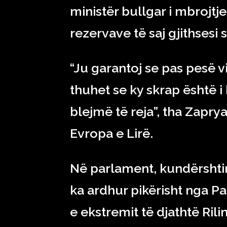
ministër bullgar i mbrojt
rezervave të saj gjithsesi 
“Ju garantoj se pas pesë vi
thuhet se ky skrap është i
blejmë të reja”, tha Zapry
Evropa e Lirë.
Në parlament, kundërshtim
ka ardhur pikërisht nga Pa
e ekstremit të djathtë Ri