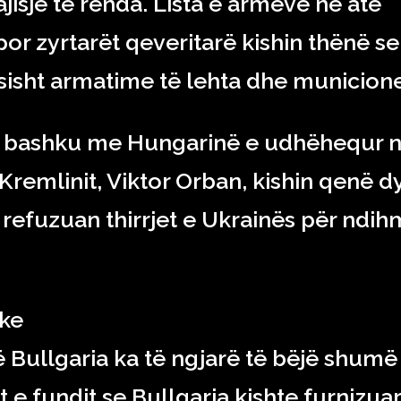
jisje të rënda. Lista e armëve në atë
 por zyrtarët qeveritarë kishin thënë se
sisht armatime të lehta dhe municione
 së bashku me Hungarinë e udhëhequr 
Kremlinit, Viktor Orban, kishin qenë d
refuzuan thirrjet e Ukrainës për ndi
ake
 Bullgaria ka të ngjarë të bëjë shumë
 e fundit se Bullgaria kishte furnizuar