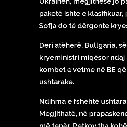
Ukrainën, megjithëse jo pa
paketë ishte e klasifikuar,
Sofja do të dërgonte krye
Deri atëherë, Bullgaria,
kryeministri miqësor ndaj 
kombet e vetme në BE që 
ushtarake.
Ndihma e fshehtë ushtar
Megjithatë, në prapaskenë
më tepër. Petkov tha kohët