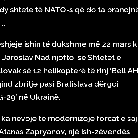
 dy shtete të NATO-s që do ta pranojn
t.
eshjeje ishin të dukshme më 22 mars k
s Jaroslav Nad njoftoi se Shtetet e
lovakisë 12 helikopterë të rinj ‘Bell A
ind zbritje pasi Bratislava dërgoi
iG-29’ në Ukrainë.
 ka nevojë të modernizojë forcat e saj
tanas Zapryanov, një ish-zëvendës