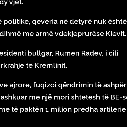
y vjet.
 politike, qeveria në detyrë nuk është
 ndihmë me armë vdekjeprurëse Kievit.
sidenti bullgar, Rumen Radev, i cili
përkrahje të Kremlinit.
ave ajrore, fuqizoi qëndrimin të ashpër
ashkuar me një mori shtetesh të BE-s
me të paktën 1 milion predha artilerie