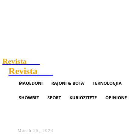
Revista
.mk
Revista
.mk
MAQEDONI
RAJONI & BOTA
TEKNOLOGJIA
SHOWBIZ
SPORT
KURIOZITETE
OPINIONE
PDK-ja nesër mban konferencë
për media
March 25, 2023