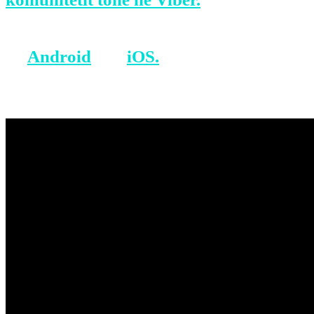
BONUS: Merreni aplikacionin tonë
në
Android
dhe
iOS.