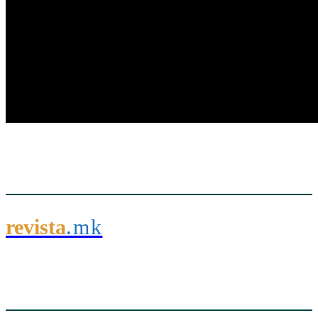
revista
.mk