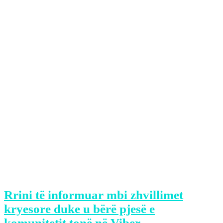
Partia Demokratike e Kosovës nesër do
të mbajë konferencë për media.
Në njoftimin e kësaj partie, bëhet e ditur
se konferenca do të mbahet me fillim
nga ora 13:00, përcjell Klankosova.tv.
Tutje, në njoftim thuhet se në
konferencë do të paraqitet shefi i Grupit
Parlamentar të PDK-së, Abelard Tahiri,
derisa arsyeja e kësaj konference nuk
është bërë e ditur.
Rrini të informuar mbi zhvillimet
kryesore duke u bërë pjesë e
komunitetit tonë në Viber.