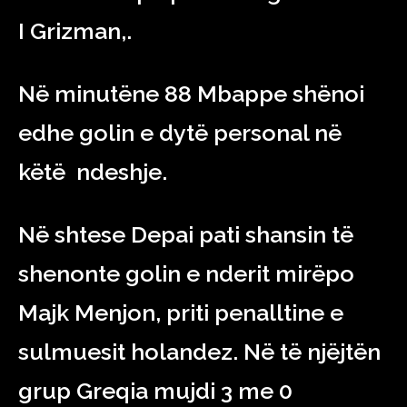
I Grizman,.
Në minutëne 88 Mbappe shënoi
edhe golin e dytë personal në
këtë ndeshje.
Në shtese Depai pati shansin të
shenonte golin e nderit mirëpo
Majk Menjon, priti penalltine e
sulmuesit holandez. Në të njëjtën
grup Greqia mujdi 3 me 0