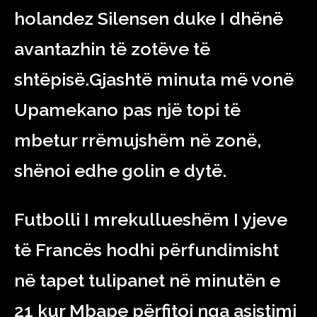
holandez Silensen duke I dhënë
avantazhin të zotëve të
shtëpisë.Gjashtë minuta më vonë
Upamekano pas një topi të
mbetur rrëmujshëm në zonë,
shënoi edhe golin e dytë.
Futbolli I mrekullueshëm I yjeve
të Francës hodhi përfundimisht
në tapet tulipanet në minutën e
21 kur Mbape përfitoi nga asistimi