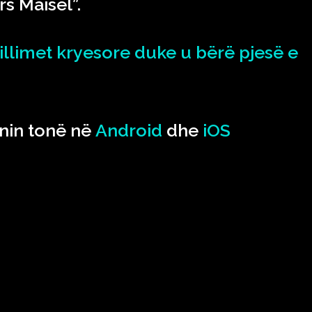
s Maisel”.
illimet kryesore duke u bërë pjesë e
nin tonë në
Android
dhe
iOS