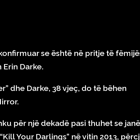
RAJONI & BOTA
TEKNOLOGJIA
SHOWBIZ
SPORT
konfirmuar se është në pritje të fëmijë
n Erin Darke.
ter” dhe Darke, 38 vjeç, do të bëhen
irror.
ku për një dekadë pasi thuhet se jan
“Kill Your Darlings” në vitin 2013, përcj