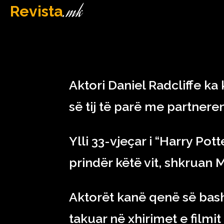
.mk
Revista
MAQEDONI
March 26, 2023
Aktori Daniel Radcliffe ka 
së tij të parë me partnere
Ylli 33-vjeçar i “Harry Pot
prindër këtë vit, shkruan M
Aktorët kanë qenë së bash
takuar në xhirimet e filmit 