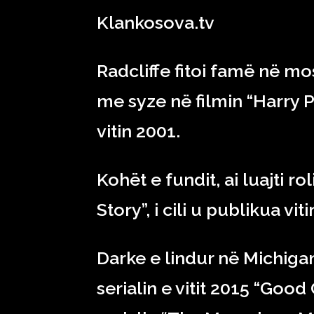
Klankosova.tv
Radcliffe fitoi famë në mos
me syze në filmin “Harry P
vitin 2001.
Kohët e fundit, ai luajti r
Story”, i cili u publikua viti
Darke e lindur në Michigan
serialin e vitit 2015 “Good