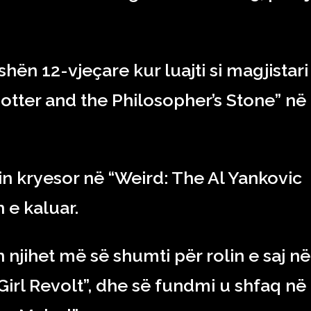
hën 12-vjeçare kur luajti si magjistari
otter and the Philosopher’s Stone” në
olin kryesor në “Weird: The Al Yankovic
n e kaluar.
 njihet më së shumti për rolin e saj në
 Girl Revolt”, dhe së fundmi u shfaq në