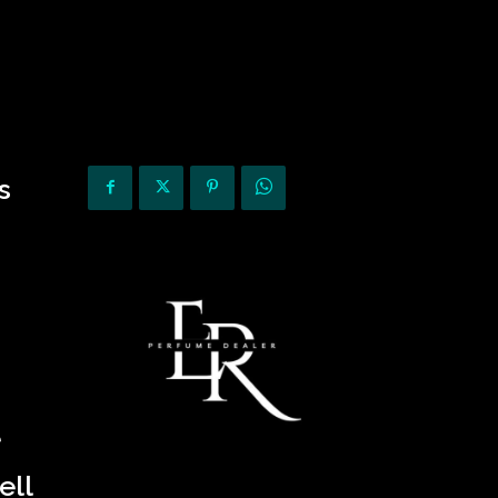
KURIOZITETE
OPINIONE
s
ë
ell