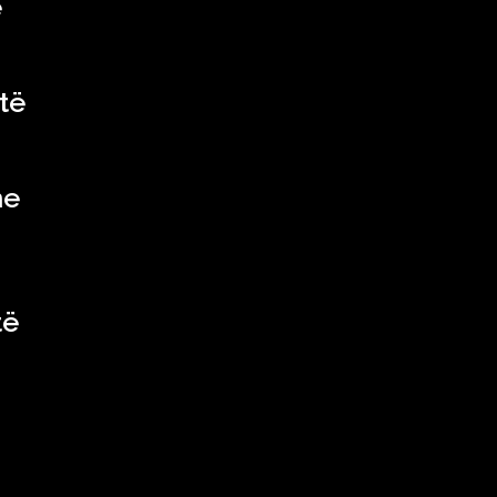
ë
të
he
të