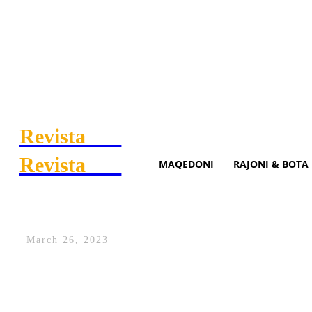
Revista
.mk
Revista
.mk
MAQEDONI
RAJONI & BOTA
Zbulohet rreziku nga ngrohja
March 26, 2023
Një grup specialistësh nga Universiteti 
globale, turbulencat po përkeqësohen, gjë