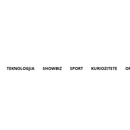
TEKNOLOGJIA
SHOWBIZ
SPORT
KURIOZITETE
O
 globale për fluturimet ajro
Britanik i Reading në punën e tyre shkenco
 që përbën një rrezik shtesë për avionët.