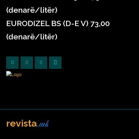
(denarë/litër)
EURODIZEL BS (D-E V) 73,00
(denarë/litër)
.mk
revista