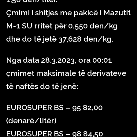
Çmimi i shitjes me pakicë i Мazutit
М-1 SU rritet për 0,550 den/kg
dhe do të jetë 37,628 den/kg.
Nga data 28.3.2023, ora 00:01
çmimet maksimale të derivateve
të naftës do të jenë:
EUROSUPER BS – 95 82,00
(denarë/litër)
EUROSUPER BS – 98 84,50