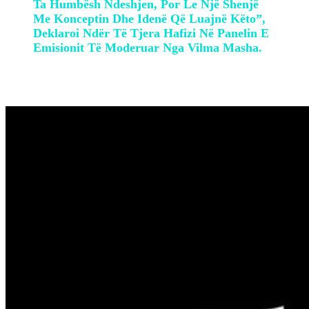
Ta Humbësh Ndeshjen, Por Le Një Shenjë
Me Konceptin Dhe Idenë Që Luajnë Këto”,
Deklaroi Ndër Të Tjera Hafizi Në Panelin E
Emisionit Të Moderuar Nga Vilma Masha.