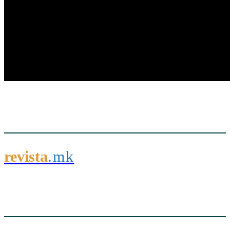
revista
.mk