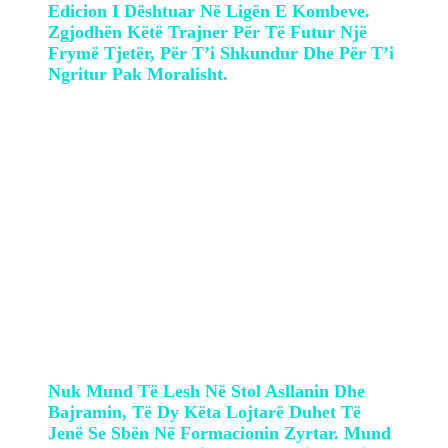
Edicion I Dështuar Në Ligën E Kombeve.
Zgjodhën Këtë Trajner Për Të Futur Një
Frymë Tjetër, Për T’i Shkundur Dhe Për T’i
Ngritur Pak Moralisht.
Hafizi tha askush nuk mund të
justifikohet me mungesat pasi ato do të
jenë gjithnjë të pranishme, por nga ana
tjetër nuk mund të lihen në stol lojtarë
si Asllani dhe Nedim Bajrami.
Nuk Mund Të Lesh Në Stol Asllanin Dhe
Bajramin, Të Dy Këta Lojtarë Duhet Të
Jenë Se Sbën Në Formacionin Zyrtar. Mund