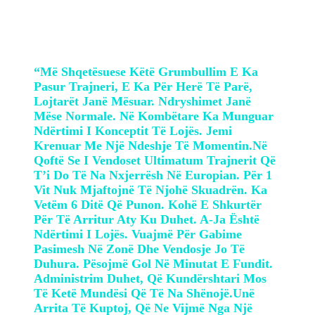
“Më Shqetësuese Këtë Grumbullim E Ka
Pasur Trajneri, E Ka Për Herë Të Parë,
Lojtarët Janë Mësuar. Ndryshimet Janë
Mëse Normale. Në Kombëtare Ka Munguar
Ndërtimi I Konceptit Të Lojës. Jemi
Krenuar Me Një Ndeshje Të Momentin.Në
Qoftë Se I Vendoset Ultimatum Trajnerit Që
T’i Do Të Na Nxjerrësh Në Europian. Për 1
Vit Nuk Mjaftojnë Të Njohë Skuadrën. Ka
Vetëm 6 Ditë Që Punon. Kohë E Shkurtër
Për Të Arritur Aty Ku Duhet. A-Ja Është
Ndërtimi I Lojës. Vuajmë Për Gabime
Pasimesh Në Zonë Dhe Vendosje Jo Të
Duhura. Pësojmë Gol Në Minutat E Fundit.
Administrim Duhet, Që Kundërshtari Mos
Të Ketë Mundësi Që Të Na Shënojë.Unë
Arrita Të Kuptoj, Që Ne Vijmë Nga Një