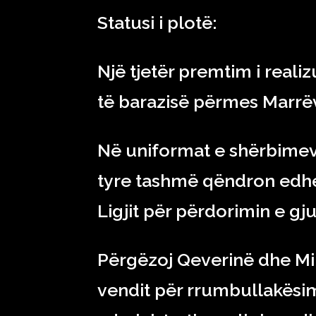
Statusi i plotë:
Një tjetër premtim i realizu
të barazisë përmes Marrëv
Në uniformat e shërbimeve
tyre tashmë qëndron edhe
Ligjit për përdorimin e gj
Përgëzoj Qeverinë dhe Mi
vendit për rrumbullakësim