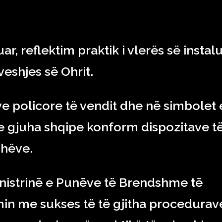
ar, reflektim praktik i vlerës së instal
eshjes së Ohrit.
 policore të vendit dhe në simbolet 
 gjuha shqipe konform dispozitave t
uhëve.
nistrinë e Punëve të Brendshme të
in me sukses të të gjitha procedurav