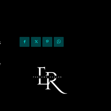
KURIOZITETE
OPINIONE
s
e