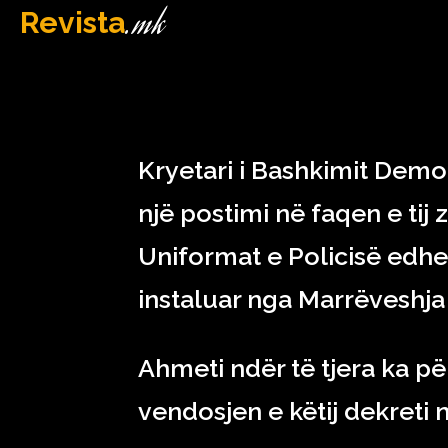
.mk
Revista
MAQEDONI
March 27, 2023
Kryetari i Bashkimit Demo
një postimi në faqen e tij
Uniformat e Policisë edhe
instaluar nga Marrëveshja 
Ahmeti ndër të tjera ka pë
vendosjen e këtij dekreti n