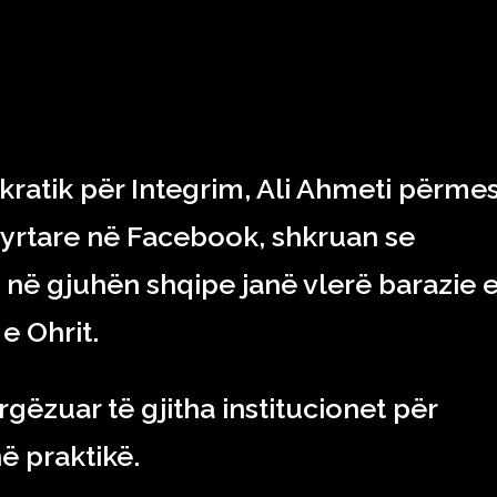
RAJONI & BOTA
TEKNOLOGJIA
SHOWBIZ
SPORT
kratik për Integrim, Ali Ahmeti përme
 zyrtare në Facebook, shkruan se
 në gjuhën shqipe janë vlerë barazie 
e Ohrit.
rgëzuar të gjitha institucionet për
ë praktikë.