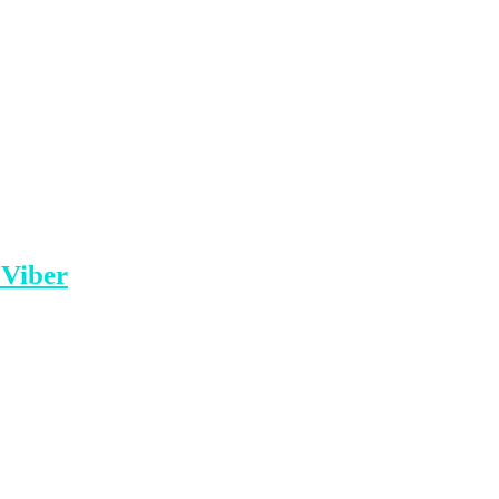
i sportiste elitare në mesin e shumë
e ministren e Arsimit dhe Sporit, Evis
 Viber