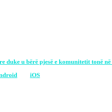
al Instagram, ka thënë se është vlerësuar s
ënderoj për mirëpritjen dhe fjalët motivues
re duke u bërë pjesë e komunitetit tonë në
ndroid
dhe
iOS