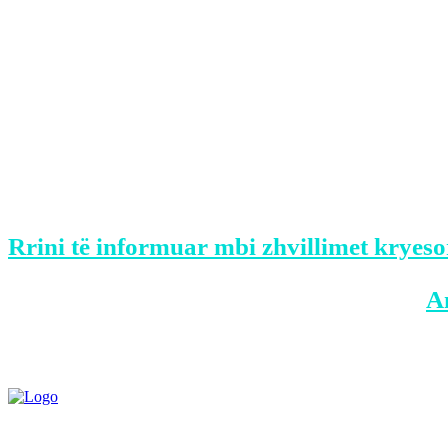
Ajo, me anë të një postimi në rrjetin soci
sportistëve elitarë.
“Sporti është vlera e një shteti dhe e fal
Kokshi”, ka shkruar Beqa në Instagram.
Rrini të informuar mbi zhvillimet kryeso
BONUS: Merreni aplikacionin tonë në
A