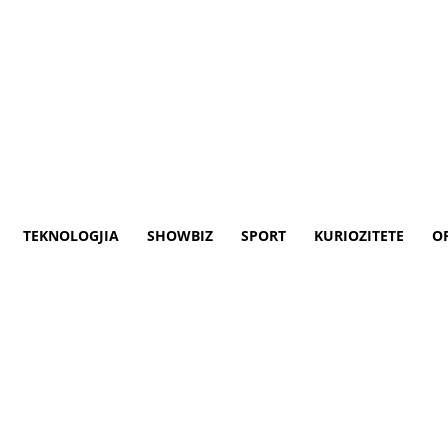
TEKNOLOGJIA
SHOWBIZ
SPORT
KURIOZITETE
O
alje nga Edi Rama
 të fitnesit, Geta Beqa, është dekoruar m