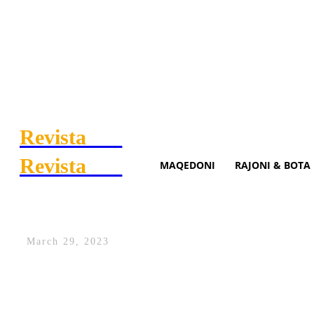
Revista
.mk
Revista
.mk
MAQEDONI
RAJONI & BOTA
Geta Beqa dekorohet me med
March 29, 2023
Kampionja e botës në Kampionatin Botëror
Shqipërisë, Edi Rama.