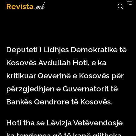
Revista
.mk
March 29, 2023
Deputeti i Lidhjes Demokratike të
Kosovës Avdullah Hoti, e ka
kritikuar Qeverinë e Kosovës për
përzgjedhjen e Guvernatorit të
Bankës Qendrore të Kosovës.
Hoti tha se Lëvizja Vetëvendosje
ka tendenca që të kapë gjithçka.