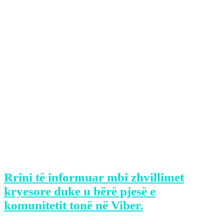
dekrimaniluzar ligjin për shpifje teksa
ka tendenca nga politikanë dhe
ndërmarrës të padisin gazetarët me
padi strategjike me qëllimin që t’i
heshtin ata”, u shpreh Mulliqi.
Tutje, Mulliqi tha se gazetarët më së
shumti janë sulmuar teksa raportonin
nga vendosja e barrikadave në veri të
vendit, ku gjashtë ekipe të mediave janë
sulmuar.
Rrini të informuar mbi zhvillimet
kryesore duke u bërë pjesë e
komunitetit tonë në Viber.