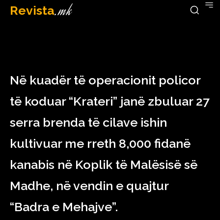
Revista
.mk
March 29, 2023
Në kuadër të operacionit policor
të koduar “Krateri” janë zbuluar 27
serra brenda të cilave ishin
kultivuar me rreth 8,000 fidanë
kanabis në Koplik të Malësisë së
Madhe, në vendin e quajtur
“Badra e Mehajve”.