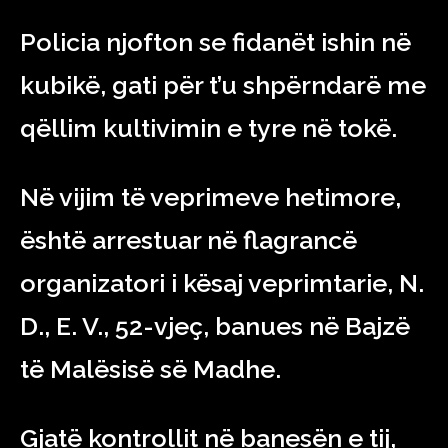
Policia njofton se fidanët ishin në
kubikë, gati për t’u shpërndarë me
qëllim kultivimin e tyre në tokë.
Në vijim të veprimeve hetimore,
është arrestuar në flagrancë
organizatori i kësaj veprimtarie, N.
D., E. V., 52-vjeç, banues në Bajzë
të Malësisë së Madhe.
Gjatë kontrollit në banesën e tij,