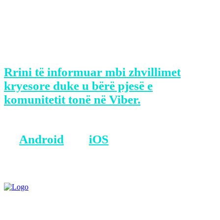
Nëse kandidatura e tij miratohet nga
Senati, diplomati Kostelancik do të
zëvendësojë ambasadoren aktuale
amerikane në Shqipëri, Yuri Kim.
Rrini të informuar mbi zhvillimet
kryesore duke u bërë pjesë e
komunitetit tonë në Viber.
BONUS: Merreni aplikacionin tonë
në
Android
dhe
iOS
.