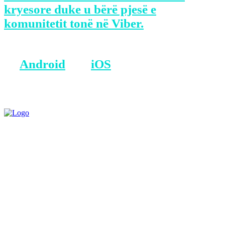
kryesore duke u bërë pjesë e
komunitetit tonë në Viber.
BONUS: Merreni aplikacionin tonë
në
Android
dhe
iOS
.