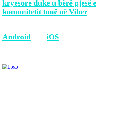
kryesore duke u bërë pjesë e
komunitetit tonë në Viber
BONUS: Merreni aplikacionin tonë në
Android
dhe
iOS