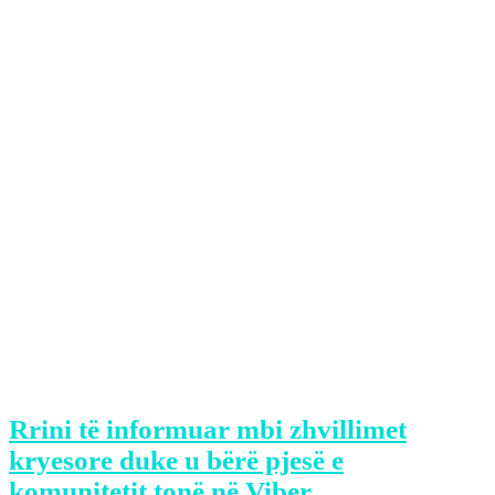
Këngëtarja, Loredana së fundmi ka
publikuar një video në TikTok, ku
shihet me një vajzë.
Puthja në buzë me këtë vajzë, ka bërë që
kjo video e saj të bëhet virale.
Madje, ajo përmes përshkrimit ka thënë
se kjo është e dashura e saj e re.
“E dashura ime e re”, ka shkruar
Loredana krahas videos.
Rrini të informuar mbi zhvillimet
kryesore duke u bërë pjesë e
komunitetit tonë në Viber.