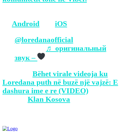
BONUS: Merreni aplikacionin tonë
në
Android
dhe
iOS
.
@loredanaofficial
My new
girlfriend
♬ оригинальный
звук –
The post
Bëhet virale videoja ku
Loredana puth në buzë një vajzë: E
dashura ime e re (VIDEO)
appeared
first on
Klan Kosova
.