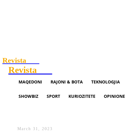
Revista
.mk
Revista
.mk
MAQEDONI
RAJONI & BOTA
TEKNOLOGJIA
SHOWBIZ
SPORT
KURIOZITETE
OPINIONE
Mobilizimi që ndodhi para 24
vjetësh
March 31, 2023