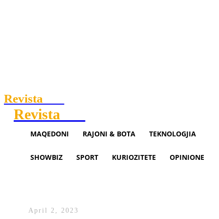
Revista
.mk
Revista
.mk
MAQEDONI
RAJONI & BOTA
TEKNOLOGJIA
SHOWBIZ
SPORT
KURIOZITETE
OPINIONE
Aktorja e njohur sjell në jetë
fëmijën e parë të saj (FOTO)
April 2, 2023