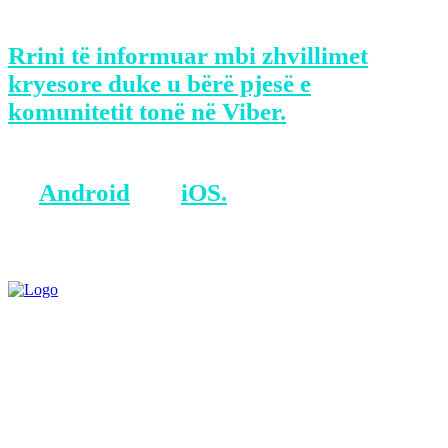
tutje ajo./prive
Rrini të informuar mbi zhvillimet
kryesore duke u bërë pjesë e
komunitetit tonë në Viber.
BONUS: Merreni aplikacionin tonë
në
Android
dhe
iOS.