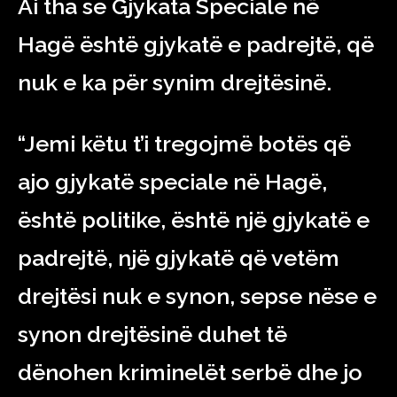
Ai tha se Gjykata Speciale në
Hagë është gjykatë e padrejtë, që
nuk e ka për synim drejtësinë.
“Jemi këtu t’i tregojmë botës që
ajo gjykatë speciale në Hagë,
është politike, është një gjykatë e
padrejtë, një gjykatë që vetëm
drejtësi nuk e synon, sepse nëse e
synon drejtësinë duhet të
dënohen kriminelët serbë dhe jo