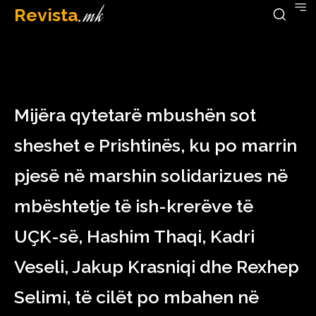
Revista
.mk
April 2, 2023
Mijëra qytetarë mbushën sot
sheshet e Prishtinës, ku po marrin
pjesë në marshin solidarizues në
mbështetje të ish-krerëve të
UÇK-së, Hashim Thaqi, Kadri
Veseli, Jakup Krasniqi dhe Rexhep
Selimi, të cilët po mbahen në