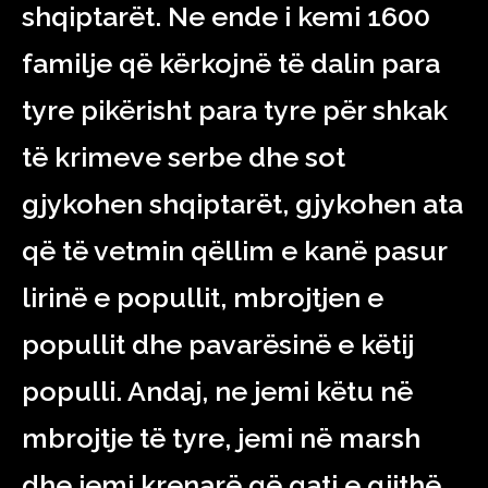
shqiptarët. Ne ende i kemi 1600
familje që kërkojnë të dalin para
tyre pikërisht para tyre për shkak
të krimeve serbe dhe sot
gjykohen shqiptarët, gjykohen ata
që të vetmin qëllim e kanë pasur
lirinë e popullit, mbrojtjen e
popullit dhe pavarësinë e këtij
populli. Andaj, ne jemi këtu në
mbrojtje të tyre, jemi në marsh
dhe jemi krenarë që gati e gjithë