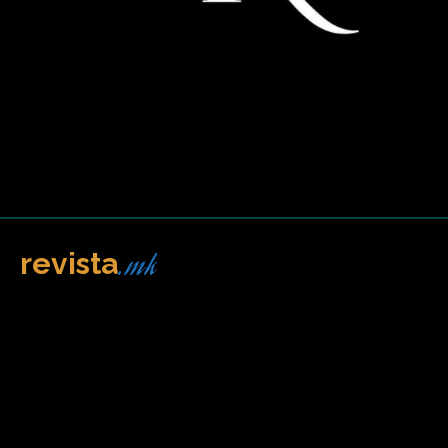
.mk
revista