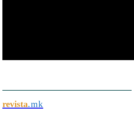
revista
.mk