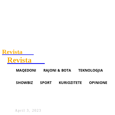
Revista
.mk
Revista
.mk
MAQEDONI
RAJONI & BOTA
TEKNOLOGJIA
SHOWBIZ
SPORT
KURIOZITETE
OPINIONE
Travis Scott edhe pas ndarjes m
komente ndaj Kylie Jenner
April 3, 2023