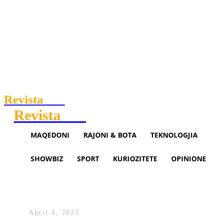
Revista
.mk
Revista
.mk
MAQEDONI
RAJONI & BOTA
TEKNOLOGJIA
SHOWBIZ
SPORT
KURIOZITETE
OPINIONE
Deliu-Kodra: Osmani, një
presidente tejet përçarëse
April 4, 2023