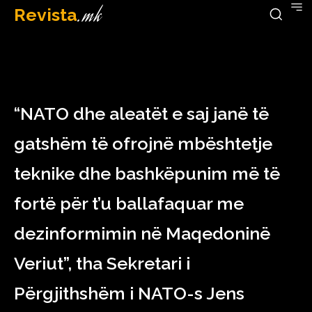
Revista
.mk
April 4, 2023
“NATO dhe aleatët e saj janë të
gatshëm të ofrojnë mbështetje
teknike dhe bashkëpunim më të
fortë për t’u ballafaquar me
dezinformimin në Maqedoninë
Veriut”, tha Sekretari i
Përgjithshëm i NATO-s Jens