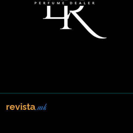
.mk
revista