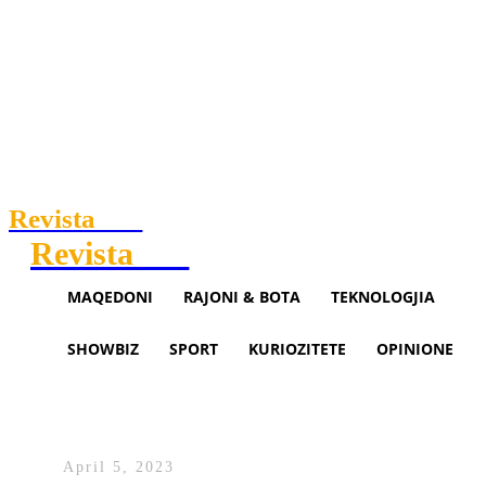
Revista
.mk
Revista
.mk
MAQEDONI
RAJONI & BOTA
TEKNOLOGJIA
SHOWBIZ
SPORT
KURIOZITETE
OPINIONE
Balla: Të ndalohet TikTok-u në
institucionet publike
April 5, 2023