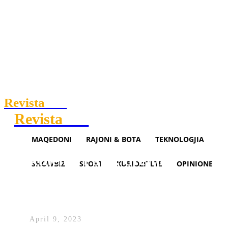
Revista
.mk
Revista
.mk
MAQEDONI
RAJONI & BOTA
TEKNOLOGJIA
Rikthehet Papa, drejtoi
SHOWBIZ
SPORT
KURIOZITETE
OPINIONE
shërbesën në Vatikan – Klan
Macedonia
April 9, 2023