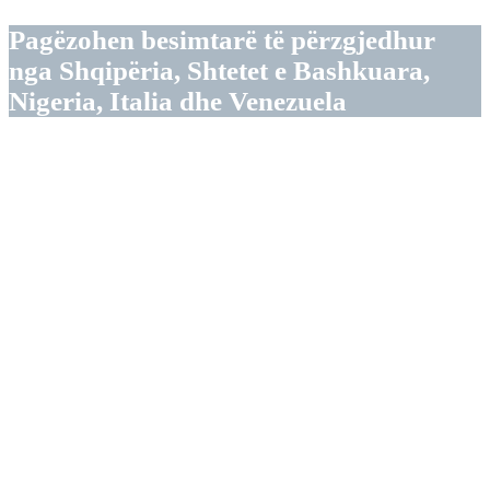
Pagëzohen besimtarë të përzgjedhur
nga Shqipëria, Shtetet e Bashkuara,
Nigeria, Italia dhe Venezuela
Papa Françesku u rikthye në publik
duke kryesuar meshën e Pashkës në
Bazilikën e Shën Pjetrit, një ditë pasi
anashkaloi procesionin e së Premtes së
Mirë për shkak të motit jashtëzakonisht
të ftohtë në Romë.
Shërbesa e mbrëmjes filloi në errësirë.
Më pas, pjesa e brendshme e kupolës u
ndriçua, duke reflektuar besimin e
krishterë se Jezusi u ngrit nga vdekja e