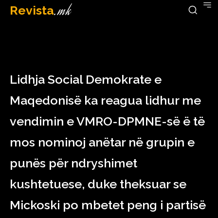
Revista
.mk
April 10, 2023
Lidhja Social Demokrate e
Maqedonisë ka reagua lidhur me
vendimin e VMRO-DPMNE-së ë të
mos nominoj anëtar në grupin e
punës për ndryshimet
kushtetuese, duke theksuar se
Mickoski po mbetet peng i partisë