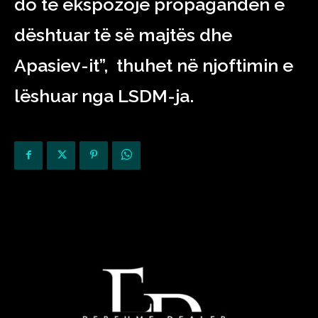
do të ekspozojë propagandën e
dështuar të së majtës dhe
Apasiev-it”, thuhet në njoftimin e
lëshuar nga LSDM-ja.