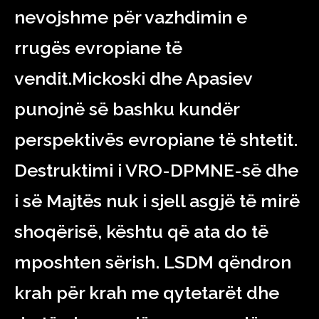
nevojshme për vazhdimin e
rrugës evropiane të
vendit.Mickoski dhe Apasiev
punojnë së bashku kundër
perspektivës evropiane të shtetit.
Destruktimi i VRO-DPMNE-së dhe
i së Majtës nuk i sjell asgjë të mirë
shoqërisë, kështu që ata do të
mposhten sërish. LSDM qëndron
krah për krah me qytetarët dhe