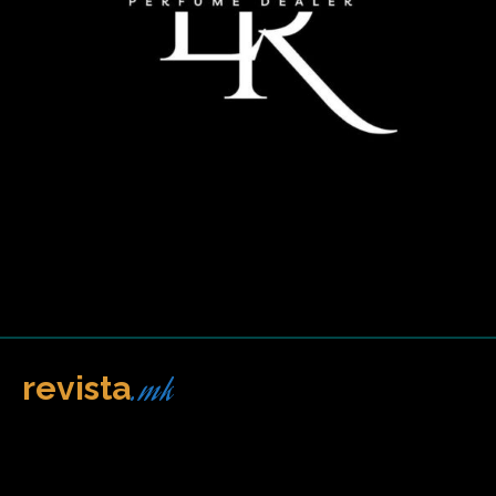
.mk
revista