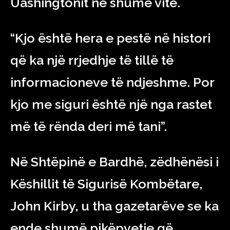
Uashingtonit në shumë vite.
“Kjo është hera e pestë në histori
që ka një rrjedhje të tillë të
informacioneve të ndjeshme. Por
kjo me siguri është një nga rastet
më të rënda deri më tani”.
Në Shtëpinë e Bardhë, zëdhënësi i
Këshillit të Sigurisë Kombëtare,
John Kirby, u tha gazetarëve se ka
ende shumë pikëpyetje që