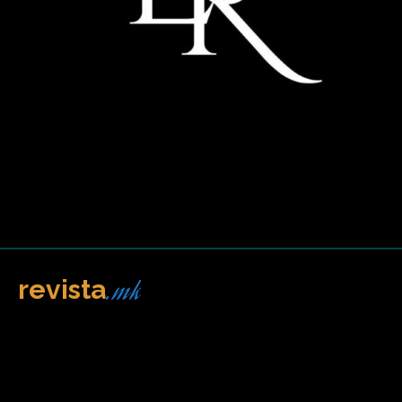
.mk
revista