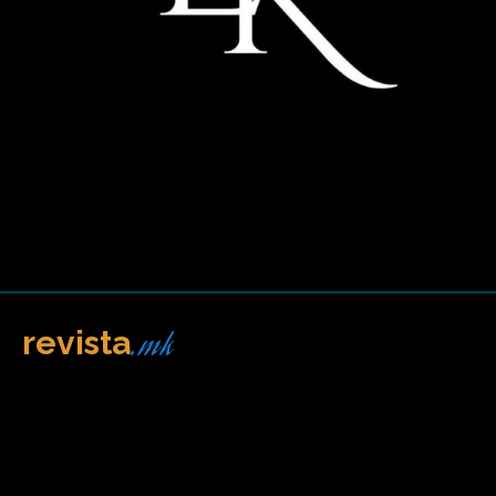
.mk
revista