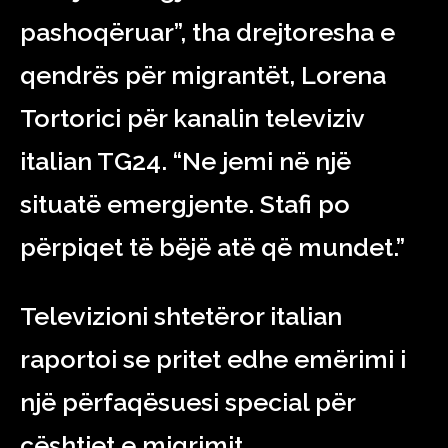
pashoqëruar”, tha drejtoresha e
qendrës për migrantët, Lorena
Tortorici për kanalin televiziv
italian TG24. “Ne jemi në një
situatë emergjente. Stafi po
përpiqet të bëjë atë që mundet.”
Televizioni shtetëror italian
raportoi se pritet edhe emërimi i
një përfaqësuesi special për
çështjet e migrimit.