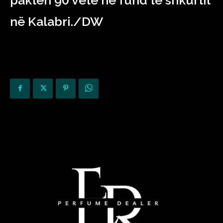
paktën 90 vetë në fund të shkurtit
në Kalabri./DW