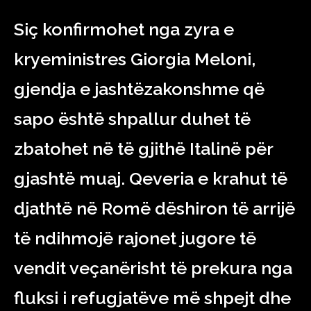
Siç konfirmohet nga zyra e
kryeministres Giorgia Meloni,
gjendja e jashtëzakonshme që
sapo është shpallur duhet të
zbatohet në të gjithë Italinë për
gjashtë muaj. Qeveria e krahut të
djathtë në Romë dëshiron të arrijë
të ndihmojë rajonet jugore të
vendit veçanërisht të prekura nga
fluksi i refugjatëve më shpejt dhe