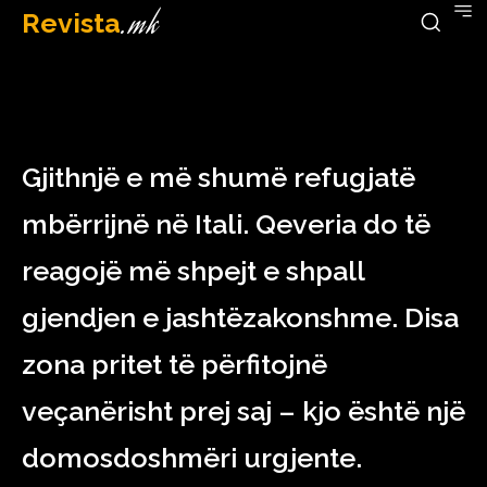
Revista
.mk
April 12, 2023
Gjithnjë e më shumë refugjatë
mbërrijnë në Itali. Qeveria do të
reagojë më shpejt e shpall
gjendjen e jashtëzakonshme. Disa
zona pritet të përfitojnë
veçanërisht prej saj – kjo është një
domosdoshmëri urgjente.