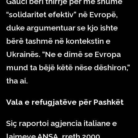
Gauci bëri thirrje për më shumë
“solidaritet efektiv” në Evropë,
duke argumentuar se kjo ishte
bërë tashmë në kontekstin e
Ukrainës. “Ne e dimë se Evropa
mund ta bëjë këtë nëse dëshiron,”
tha ai.
Vala e refugjatëve për Pashkët
Siç raportoi agjencia italiane e
lajmeve ANSA, rreth 2000