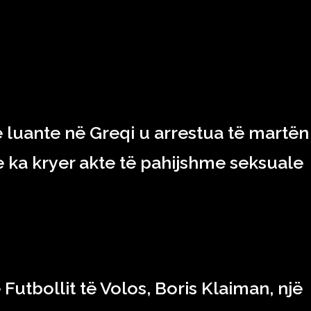
RAJONI & BOTA
TEKNOLOGJIA
SHOWBIZ
SPORT
t që luante në Greqi u arrestua të martën
e ka kryer akte të pahijshme seksuale
ë Futbollit të Volos, Boris Klaiman, një