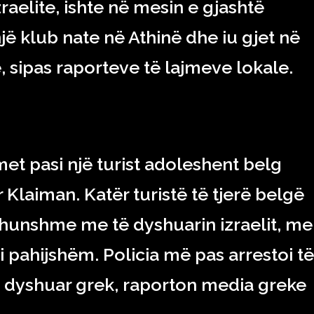
raelite, ishte në mesin e gjashtë
ë klub nate në Athinë dhe iu gjet në
 sipas raporteve të lajmeve lokale.
met pasi një turist adoleshent belg
 Klaiman. Katër turistë të tjerë belgë
dhunshme me të dyshuarin izraelit, me
 i pahijshëm. Policia më pas arrestoi të
ë dyshuar grek, raporton media greke