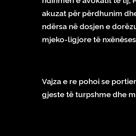
ndihmën e avokatit të tij,
akuzat për përdhunim dhe t
ndërsa në dosjen e dorëzu
mjeko-ligjore të nxënëses
Vajza e re pohoi se portier
gjeste të turpshme dhe më