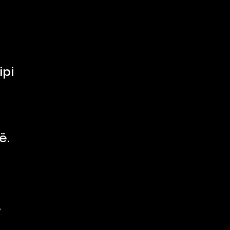
ipi
ë.
e