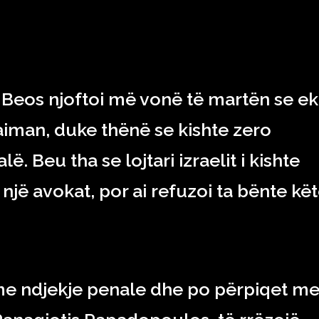
a Beos njoftoi më vonë të martën se ek
aiman, duke thënë se kishte zero
ë. Beu tha se lojtari izraelit i kishte
e një avokat, por ai refuzoi ta bënte kët
me ndjekje penale dhe po përpiqet m