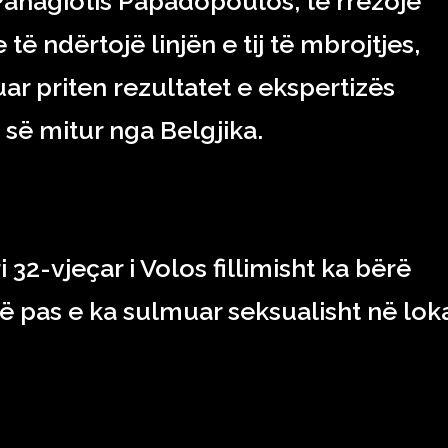
 Panagiotis Papadopoulos, të rrëzojë
ë ndërtojë linjën e tij të mbrojtjes,
ar priten rezultatet e ekspertizës
 së mitur nga Belgjika.
i 32-vjeçar i Volos fillimisht ka bërë
 pas e ka sulmuar seksualisht në loka