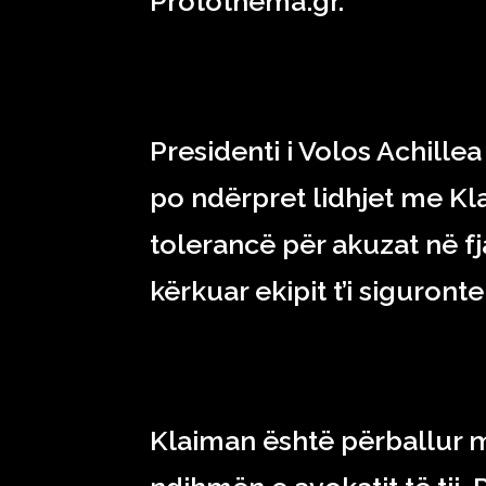
Protothema.gr.
Presidenti i Volos Achille
po ndërpret lidhjet me Kl
tolerancë për akuzat në fjal
kërkuar ekipit t’i siguront
Klaiman është përballur 