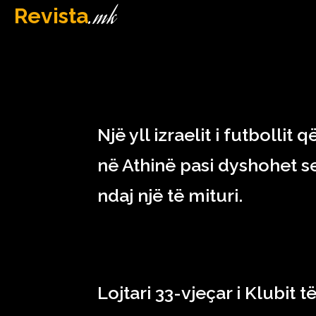
.mk
Revista
MAQEDONI
April 12, 2023
Një yll izraelit i futbolli
në Athinë pasi dyshohet s
ndaj një të mituri.
Lojtari 33-vjeçar i Klubit t