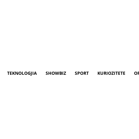
TEKNOLOGJIA
SHOWBIZ
SPORT
KURIOZITETE
O
Pentagoni – “Putini ka kanc
, pretendohet se presidenti rus Vladimir 