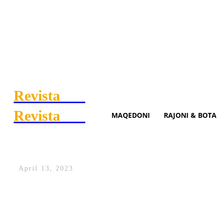
Revista
.mk
Revista
.mk
MAQEDONI
RAJONI & BOTA
Dokumentet e rrjedhura nga 
April 13, 2023
Në dokumentet e rrjedhura nga Pentagoni