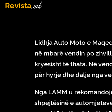
.mk
Revista
MAQEDONI
April 13, 2023
Lidhja Auto Moto e Maqed
në mbarë vendin po zhvil
kryesisht të thata. Në vend
për hyrje dhe dalje nga ve
Nga LAMM u rekomandojnë
shpejtësinë e automjeteve