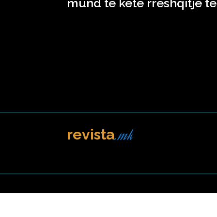
mund të ketë rrëshqitje të
.mk
revista