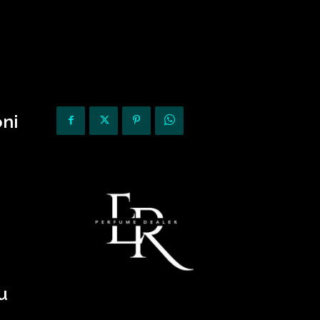
KURIOZITETE
OPINIONE
ni
u