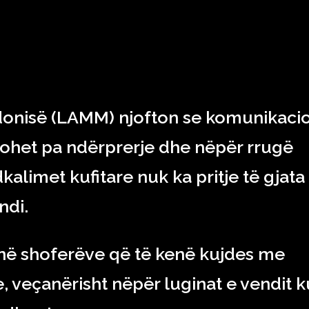
RAJONI & BOTA
TEKNOLOGJIA
SHOWBIZ
SPORT
onisë (LAMM) njofton se komunikacio
lohet pa ndërprerje dhe nëpër rrugë
kalimet kufitare nuk ka pritje të gjata
ndi.
 shoferëve që të kenë kujdes me
, veçanërisht nëpër luginat e vendit k