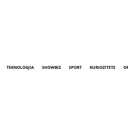
TEKNOLOGJIA
SHOWBIZ
SPORT
KURIOZITETE
O
Bayernin, Inter hipotekon gj
e mendohej, një manual i futbollit të for
 kompeticioni, Uefa Champions League. Mad