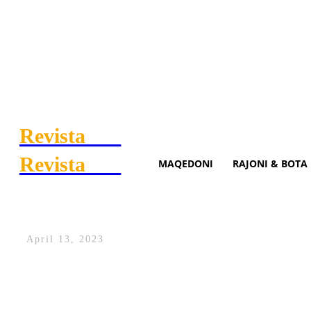
Revista
.mk
Revista
.mk
MAQEDONI
RAJONI & BOTA
Manchester City “masakron” 
April 13, 2023
Manchester City-Bayern ishte ashtu sikurs
gjigantësh në lartësinë e emrit që mban