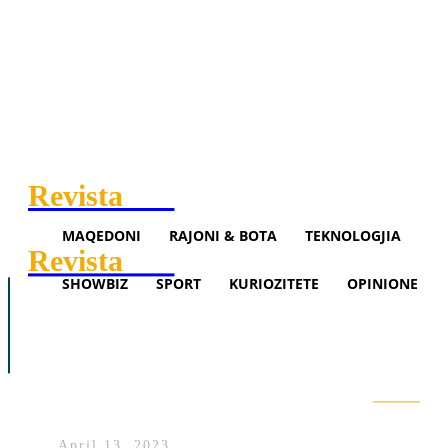
Revista
.mk
MAQEDONI
RAJONI & BOTA
TEKNOLOGJIA
Revista
.mk
SHOWBIZ
SPORT
KURIOZITETE
OPINIONE
Maqedoni
Rajoni & Bota
Teknologjia
Protestat e pensionistëve, rrugët
Showbiz
Sport
Opinione
nëpër Francë me zjarr e tym
(VIDEO)
Search
April 13, 2023