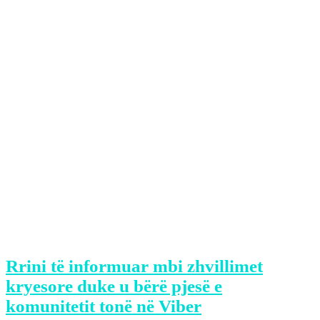
shohim që Macron po hedh benzinë
mbi flakën e mobilizimit”, deklaroi
Fabien Villldieu, protestues.
Prandaj, maturi për të tejkaluar këtë
krizë sociale pa eskaluar kërkuan nga
Këshilli Kushtetues.
Ky organ ligjor, do të vendosë të
premten nëse do të anulojë ndonjë ose të
gjitha nenet e legjislacionit për rritjen e
moshës së pensionimit për francezët.
Rrini të informuar mbi zhvillimet
kryesore duke u bërë pjesë e
komunitetit tonë në Viber