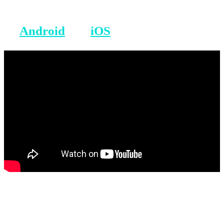
BONUS: Merreni aplikacionin tonë
në
Android
dhe
iOS