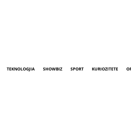
TEKNOLOGJIA
SHOWBIZ
SPORT
KURIOZITETE
O
 e metrosë së Nju Jorkut (VID
 këngëtarit të metrosë së Nju Jorkut, Mike