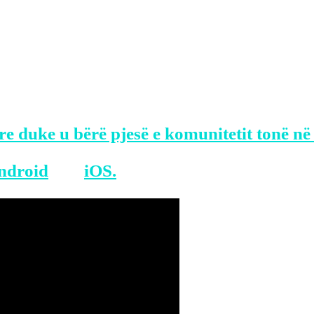
es në Instagram, Yungu shihet duke e kën
prapa, përshëndetet me të, dhe të dy past
 metrosë Sheeranit.
e duke u bërë pjesë e komunitetit tonë në
ndroid
dhe
iOS.