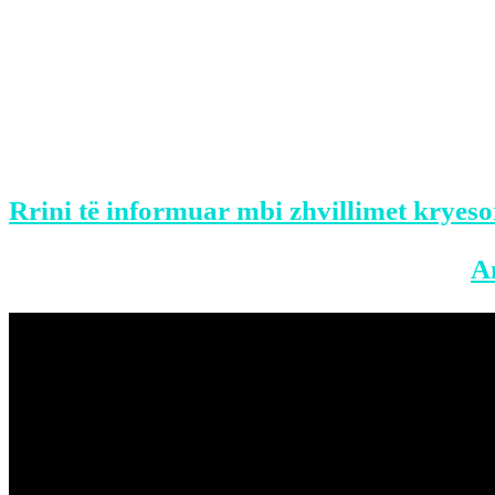
Në videon e publikuar nga Subwaycreatur
Nuk vonon shumë dhe Sheerani i vjen nga 
“Oh, uau, ma ndreçe ditën”, i thotë ylli i
Rrini të informuar mbi zhvillimet kryesor
BONUS: Merreni aplikacionin tonë në
A