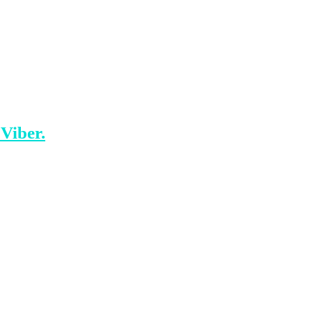
duar këngë nga album i ri i Sheeranit.
aj ia thonë këngës.
 Viber.