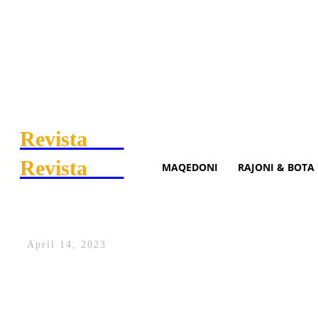
Revista
.mk
Revista
.mk
MAQEDONI
RAJONI & BOTA
Ed Sheerani surprizon yllin
April 14, 2023
Ylli britanik Ed Sheeran i është bashkuar
re, “Eyes Closed”.