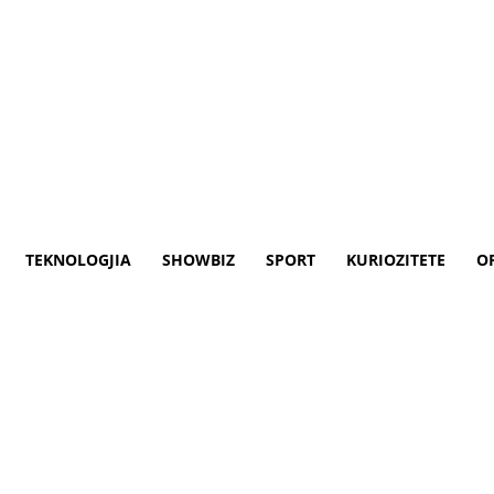
TEKNOLOGJIA
SHOWBIZ
SPORT
KURIOZITETE
O
ë më kërcënojnë në Facebook
’i denoncojë ata që e kërcënojnë në Facebo