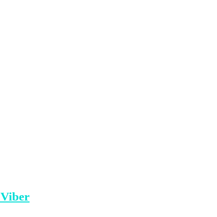
a, nëse i keni ra pishman, me i fshi e me
lin do ta denoncoj në polici, veç e veç me
te marrë Hoxha, Mazllam Mazllami, me
 Viber