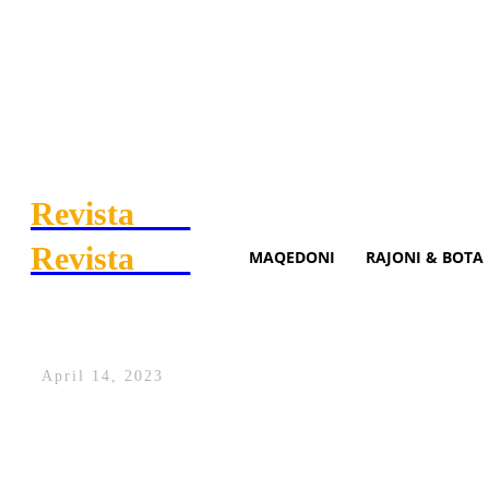
Revista
.mk
Revista
.mk
MAQEDONI
RAJONI & BOTA
Syla: Do t’i denoncojë ata q
April 14, 2023
Gazetari Valon Syla, është zotuar se do t