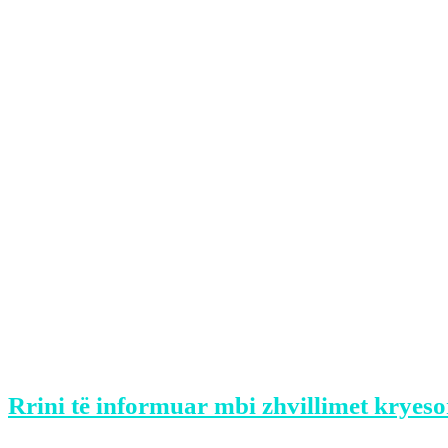
Syla tha se këta persona i kanë kapërcyer 
“Prej këtij momenti i keni edhe 24 orë af
i tërhjek mesazhet që i keni dërguar drejt
foto dhe identitete. Të fala”, tha Syla.
Ai u sulmua para disa ditësh nga disa per
Kjo ngjarje ka shkaktuar reagim të madh
Rasti ka ndodhur pasi gazetari Valon S
rastin e pensionimit.
Syla e kishte quajtur “Mulla Mercedesi”
Rrini të informuar mbi zhvillimet kryeso