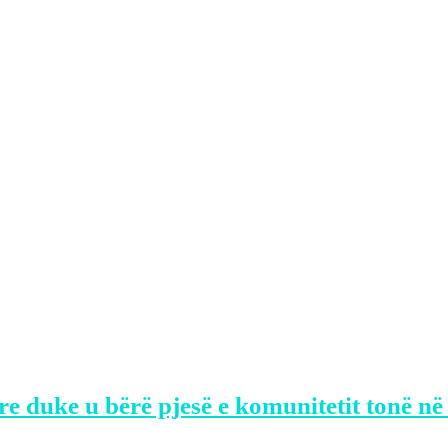
të gjitha kufijtë e njerëzore.
at prej meje, nga mirëkuptimi dhe toleranc
 adresave të mia. Pas këtij afati, bash seci
sona në lagjen “Bregu i Diellit”.
 pro dhe kundër në opinion publik.
yla, kishte komentuar dhuratën që e kish
.
re duke u bërë pjesë e komunitetit tonë në