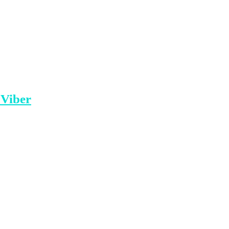
t e KQZ-së të shqyrtojnë dhe miratojnë
va.
 broshurave që shtypen për zgjedhjet e 23
 Viber
klankosova.tv