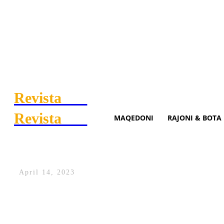
Revista
.mk
Revista
.mk
MAQEDONI
RAJONI & BOTA
Zgjedhjet në veri, KQZ-ja sot
April 14, 2023
Komisioni Qendror i Zgjedhjeve sot prite
në veri të Kosovës.