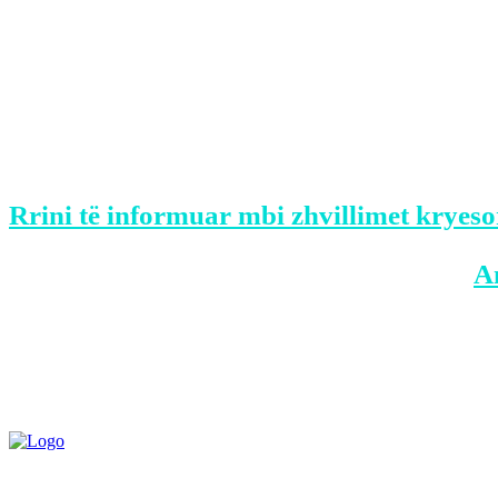
Në mbledhjen e radhës që pritet të nis në
edhe disa çështje të tjera në kuadër të pë
Sot gjithashtu pritet të bëhet shqyrtimi 
prillit.
Rrini të informuar mbi zhvillimet kryeso
BONUS: Merreni aplikacionin tonë në
A