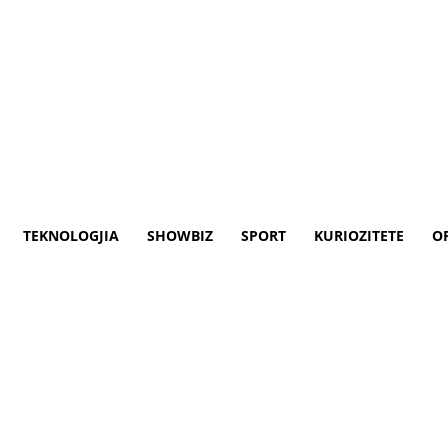
TEKNOLOGJIA
SHOWBIZ
SPORT
KURIOZITETE
O
 pritet t’i miratojë qendrat e
t t’i miratojë qendrat e votimit për zgje