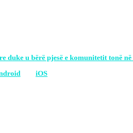
 orën 13:30, është planifikuar që anëtarë
rgatitjes së zgjedhjeve, njofton Klan Koso
dhe miratimi i numrit të fletëvotimeve dhe
re duke u bërë pjesë e komunitetit tonë në
ndroid
dhe
iOS