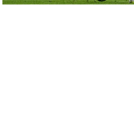
Lufta per zonen champions behet
gjithnje e me e veshtire per skuadrat e
Milanos.
Pas kuqezinjve qe u ndalen ne barazim
ne Bologna 1 me 1, ishte radha e Interit
per te gabuar edhe me rende ne fushen e
vet.
Zikaltrit u mposhten 1 me 0 nga Monza
ne San Siro.