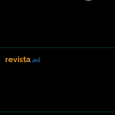
.mk
revista