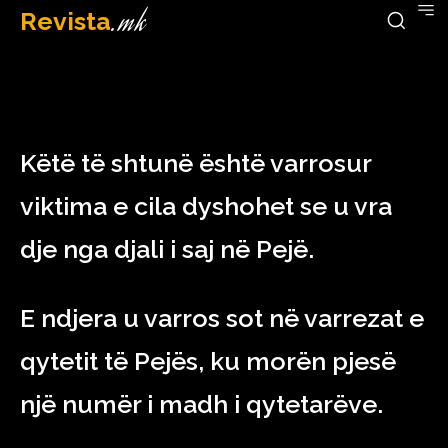
Revista
.mk
April 15, 2023
Këtë të shtunë është varrosur
viktima e cila dyshohet se u vra
dje nga djali i saj në Pejë.
E ndjera u varros sot në varrezat e
qytetit të Pejës, ku morën pjesë
një numër i madh i qytetarëve.