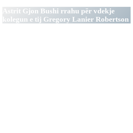
Astrit Gjon Bushi rrahu për vdekje
kolegun e tij Gregory Lanier Robertson
Një 48-vjeçar shqiptar është dënuar me
burgim të përjetshëm, për vrasjen e
kolegut të tij, ngjarje e ndodhur në
gusht të vitit 2020 në Oakland Country,
në Miçigan të Shteteve të Bashkuara të
Amerikës.
Astrit Gjon Bushi u shpall fajtor për
vrasjen ndaj 49-vjeçarit Gregory
Lanier Robertson. Efektivët e policisë
gjetën Robertsonin në tokë të gjakosur e
pa ndjenja pas rrahjes brutale të