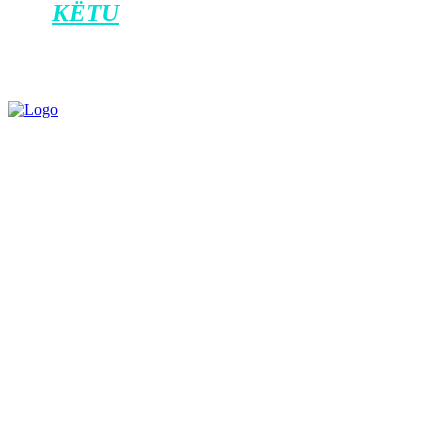
dhe
KËTU
për iOS.