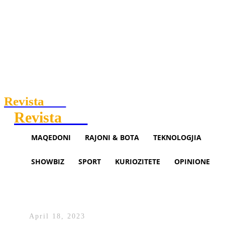
Revista
.mk
Revista
.mk
MAQEDONI
RAJONI & BOTA
TEKNOLOGJIA
SHOWBIZ
SPORT
KURIOZITETE
OPINIONE
20-vjeçari shqiptar vdes në një
aksident në Itali
April 18, 2023