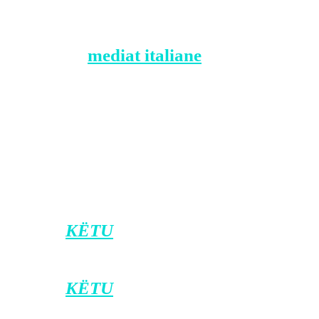
Trupi i tij i pajetë u nxor nga vetura e tij
e shkatërruar e tipit “Ford Focus”,
shkruajnë
mediat italiane
përcjell
Klankosova.tv
Në vendin e ngjarjes ishin policia,
zjarrfikësit dhe ekipet e emergjencës që
nuk mundën të bënin gjë tjetër pos të
konstatonin vdekjen e të riut shqiptar/
Klankosova.tv
Klikoni
KËTU
për t’u bërë pjesë e kanalit
zyrtar të Klan Kosovës në Viber.
Klikoni
KËTU
për ta shkarkuar
aplikacionin e Klan Kosovës në Android,