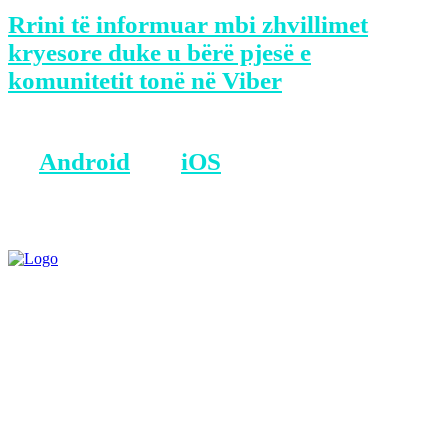
Rrini të informuar mbi zhvillimet
kryesore duke u bërë pjesë e
komunitetit tonë në Viber
BONUS: Merreni aplikacionin tonë
në
Android
dhe
iOS