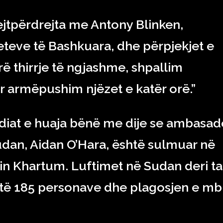
ejtpërdrejta me Antony Blinken,
teteve të Bashkuara, dhe përpjekjet e
 thirrje të ngjashme, shpallim
r armëpushim njëzet e katër orë.”
at e huaja bënë me dije se ambasad
udan, Aidan O’Hara, është sulmuar në
tin Khartum. Luftimet në Sudan deri ta
të 185 personave dhe plagosjen e mbi