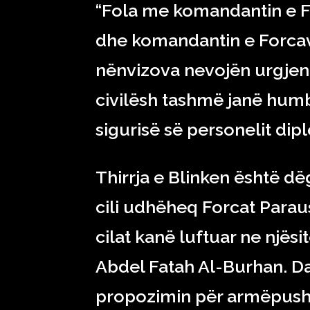
“Fola me komandantin e 
dhe komandantin e Forcav
nënvizova nevojën urgjen
civilësh tashmë janë humb
sigurisë së personelit di
Thirrja e Blinken është 
cili udhëheq Forcat Parau
cilat kanë luftuar ne njësi
Abdel Fatah Al-Burhan. Da
propozimin për armëpush