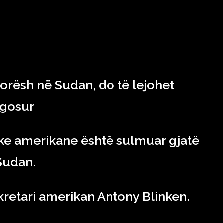
RAJONI & BOTA
TEKNOLOGJIA
SHOWBIZ
SPORT
orësh në Sudan, do të lejohet
agosur
ke amerikane është sulmuar gjatë
Sudan.
kretari amerikan Antony Blinken.