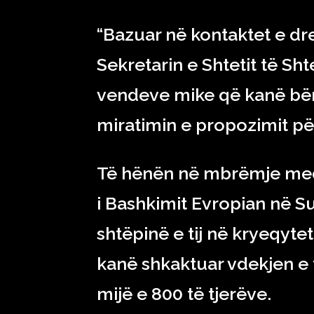
“Bazuar në kontaktet e dr
Sekretarin e Shtetit të Sh
vendeve mike që kanë bërë
miratimin e propozimit pë
Të hënën në mbrëmje medi
i Bashkimit Evropian në S
shtëpinë e tij në kryeqyte
kanë shkaktuar vdekjen e 
mijë e 800 të tjerëve.