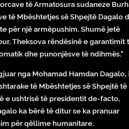
Forcave të Armatosura sudaneze Bur
e të Mbështetjes së Shpejtë Dagalo 
te për një armëpushim. Shumë jetë
ur. Theksova rëndësinë e garantimit 
plomatik dhe punonjësve të ndihmës.”
dëgjuar nga Mohamad Hamdan Dagalo, 
shtarake të Mbështetjes së Shpejtë të
të e ushtrisë të presidentit de-facto,
galo ka bërë të ditur se ka pranuar
im për qëllime humanitare.