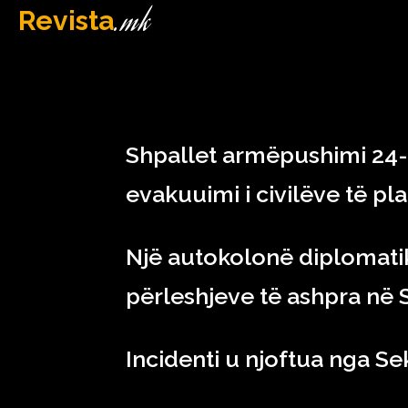
.mk
Revista
MAQEDONI
April 18, 2023
Shpallet armëpushimi 24-
evakuuimi i civilëve të pl
Një autokolonë diplomati
përleshjeve të ashpra në 
Incidenti u njoftua nga Se