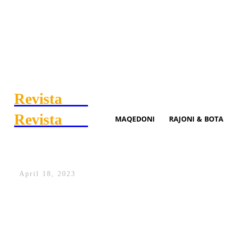
Revista
.mk
Revista
.mk
MAQEDONI
RAJONI & BOTA
Sinan Vllasaliu rikthehet në
April 18, 2023
Këngëtari i njohur kosovar Sinan Vllasal