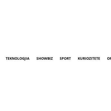
TEKNOLOGJIA
SHOWBIZ
SPORT
KURIOZITETE
O
 Instagram, ka një kërkim fal
iu është rikthyer në Instagram.