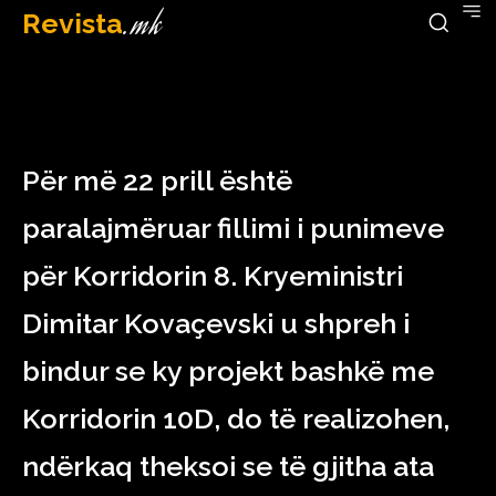
Revista
.mk
April 19, 2023
Për më 22 prill është
paralajmëruar fillimi i punimeve
për Korridorin 8. Kryeministri
Dimitar Kovaçevski u shpreh i
bindur se ky projekt bashkë me
Korridorin 10D, do të realizohen,
ndërkaq theksoi se të gjitha ata