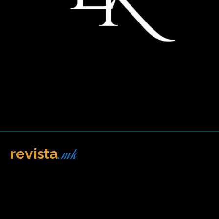
.mk
revista