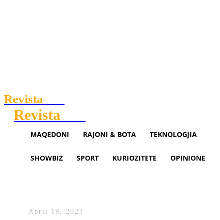
Revista
.mk
Revista
.mk
MAQEDONI
RAJONI & BOTA
TEKNOLOGJIA
SHOWBIZ
SPORT
KURIOZITETE
OPINIONE
Perëndimi importon naftë ruse
nën sanksione – Klan Macedoni
April 19, 2023