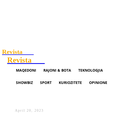
Revista
.mk
Revista
.mk
MAQEDONI
RAJONI & BOTA
TEKNOLOGJIA
SHOWBIZ
SPORT
KURIOZITETE
OPINIONE
Itali: 38-vjeçarja shqiptare vrite
me thikë
April 20, 2023