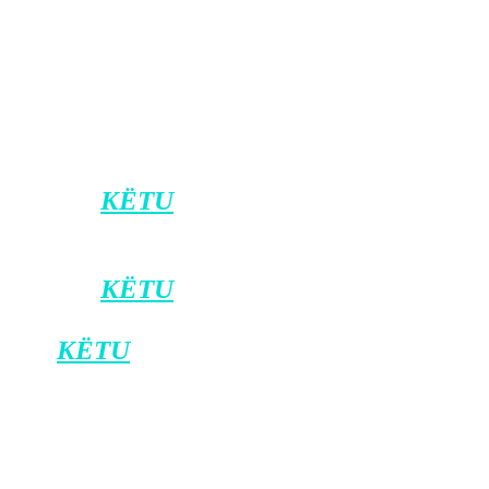
tragjik, e po ashtu as personi/at që
mund të jenë të përfshirë.
Po zhvillohen hetimet lidhur me rastin/
Klankosova.tv
Klikoni
KËTU
për t’u bërë pjesë e kanalit
zyrtar të Klan Kosovës në Viber.
Klikoni
KËTU
për ta shkarkuar
aplikacionin e Klan Kosovës në Android,
dhe
KËTU
për iOS.